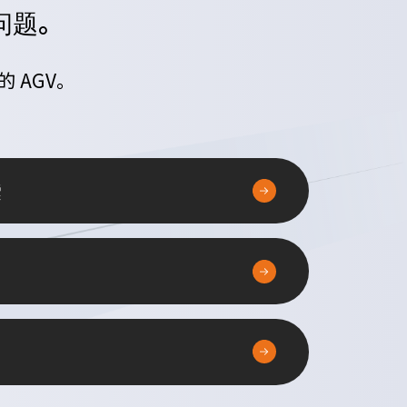
问题。
 AGV。
索