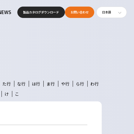
NEWS
製品カタログ
ダウンロード
お問い合わせ
日本語
た行
な行
は行
ま行
や行
ら行
わ行
け
こ