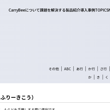
CarryBeeについて
課題を解決する
製品紹介
導入事例
TOPICS
その他
ABC
あ行
か行
さ行
か
き
く
んふりーきこう）
す。ＡＧＶを手押しする際に便利です。