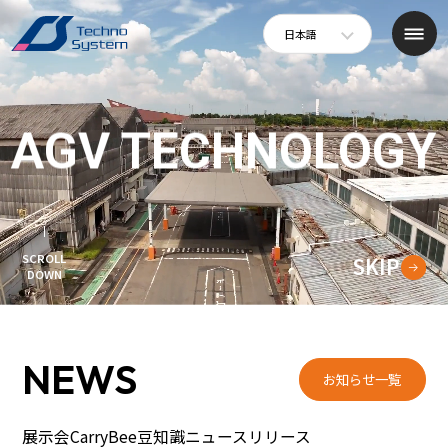
日本語
AGV TECHNOLOGY
SCROLL
SKIP
DOWN
NEWS
お知らせ一覧
展示会
CarryBee豆知識
ニュースリリース