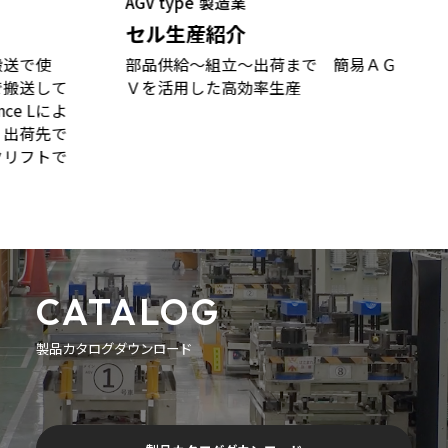
AGV type
製造業
セル生産紹介
搬送で使
部品供給～組立～出荷まで 簡易ＡＧ
で搬送して
Ｖを活用した高効率生産
ce Lによ
、出荷先で
クリフトで
CATALOG
製品カタログダウンロード