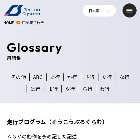
日本語
HOME
用語集さ行そ
Glossary
用語集
その他
ABC
あ行
か行
さ行
た行
な行
は行
ま行
や行
ら行
わ行
走行プログラム（そうこうぷろぐらむ）
ＡＧＶの動作を予め記した記述