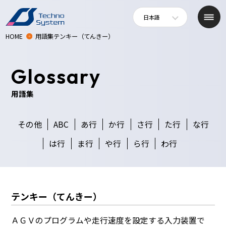
日本語
HOME
用語集テンキー（てんきー）
Glossary
用語集
その他
ABC
あ行
か行
さ行
た行
な行
は行
ま行
や行
ら行
わ行
テンキー（てんきー）
ＡＧＶのプログラムや走行速度を設定する入力装置で